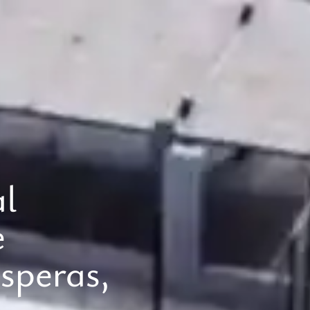
l
e
speras,